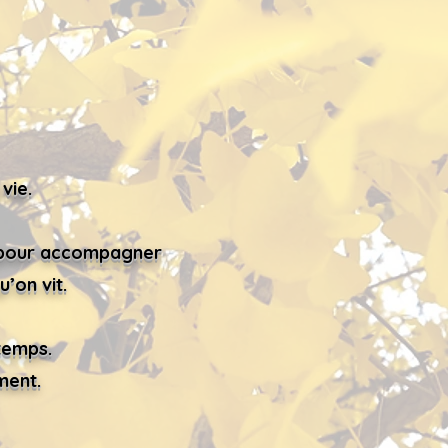
vie.
ée pour accompagner
u’on vit.
temps.
ment.