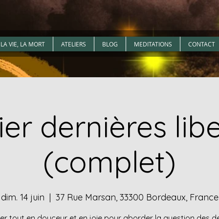
LA VIE, LA MORT
ATELIERS
BLOG
MEDITATIONS
CONTACT
ier dernières lib
(complet)
dim. 14 juin
  |  
37 Rue Marsan, 33300 Bordeaux, France
ier tout en douceur et en joie pour aborder la question des d