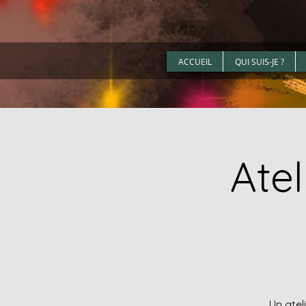
ACCUEIL
QUI SUIS-JE ?
Atel
Un atel