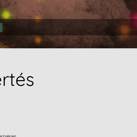
ertés
ernières