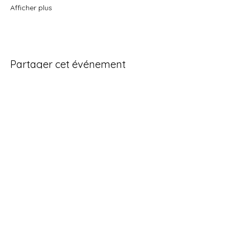
Afficher plus
Partager cet événement
Politique de cookies
Mentions légales
© 2025 par AP. Créé avec
Wix.com