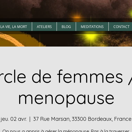
LA VIE, LA MORT
ATELIERS
BLOG
MEDITATIONS
CONTACT
rcle de femmes /
menopause
jeu. 02 avr.
  |  
37 Rue Marsan, 33300 Bordeaux, France
On nous a appris à gérer la ménopause. Pas à la traverser.