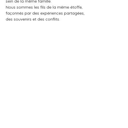
sein de la même famille.
Nous sommes les fils de la même étoffe, 
façonnés par des expériences partagées, 
des souvenirs et des conflits. 
Partager cet événement
Politique de cookies
Mentions légales
© 2025 par AP. Créé avec
Wix.com