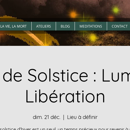
LA VIE, LA MORT
ATELIERS
BLOG
MEDITATIONS
CONTACT
 de Solstice : Lu
Libération
dim. 21 déc.
  |  
Lieu à définir
solstice d’hiver est un seuil, un temps précieux pour revenir à 