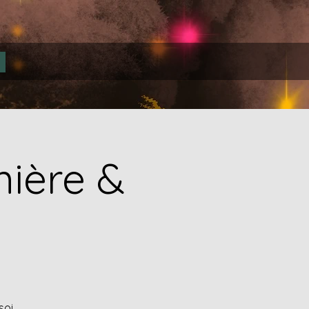
mière &
soi,