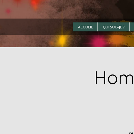
ACCUEIL
QUI SUIS-JE ?
Homm
re