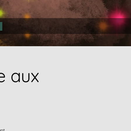
e aux
ant