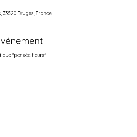
0
s, 33520 Bruges, France
'événement
ique "pensée fleurs"