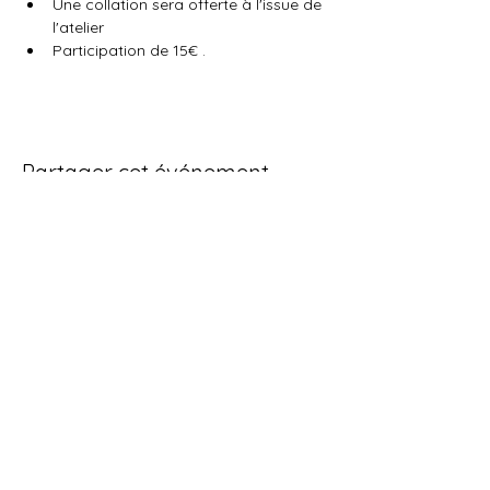
Une collation sera offerte à l'issue de 
l'atelier
Participation de 15€ .
Partager cet événement
Politique de cookies
Mentions légales
© 2025 par AP. Créé avec
Wix.com